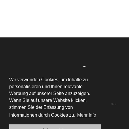
Wir verwenden Cookies, um Inhalte zu
personalisieren und Ihnen relevante
Werbung auf unserer Seite anzuzeigen.
NL
-
FR
-
EN
-
DE
-
ES
-
IT
Wenn Sie auf unsere Website klicken,
Copyright © Sibel furniture. -
Cookie policy
-
Privacy policy
-
Sitemap
-
stimmen Sie der Erfassung von
Website by BOA.
Informationen durch Cookies zu.
Mehr Info